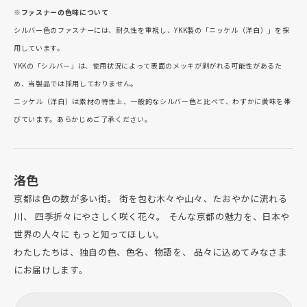
※ファスナーの色味について
シルバー色のファスナーには、耐久性を重視し、YKK製の「ニッケル（洋白）」を採
用しています。
YKKの「シルバー」は、使用状況によって表面のメッキが剥がれる可能性があるた
め、当製品では採用しておりません。
ニッケル（洋白）は素材の特性上、一般的なシルバー色と比べて、わずかに黄味を帯
びています。あらかじめご了承ください。
洛色
京都は色の数が多い街。 街を包む木々や山々、たおやかに流れる
川、 四季折々にやさしく咲く花々。 そんな京都の魅力を、日本や
世界の人々に もっと知ってほしい。
わたしたちは、独自の色、色名、物語を、 品々に込めてみなさま
にお届けします。