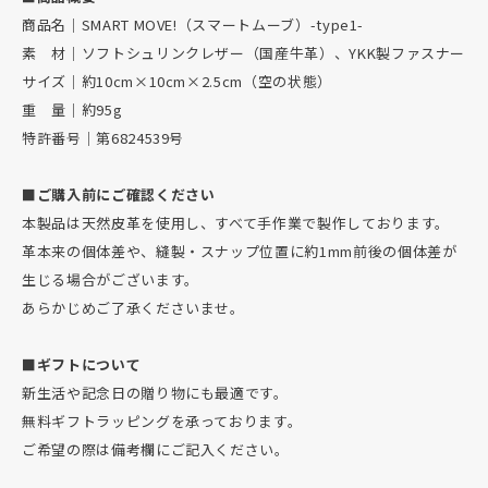
商品名｜SMART MOVE!（スマートムーブ）-type1-
素 材｜ソフトシュリンクレザー（国産牛革）、YKK製ファスナー
サイズ｜約10cm×10cm×2.5cm（空の状態）
重 量｜約95g
特許番号｜第6824539号
■ご購入前にご確認ください
本製品は天然皮革を使用し、すべて手作業で製作しております。
革本来の個体差や、縫製・スナップ位置に約1mm前後の個体差が
生じる場合がございます。
あらかじめご了承くださいませ。
■ギフトについて
新生活や記念日の贈り物にも最適です。
無料ギフトラッピングを承っております。
ご希望の際は備考欄にご記入ください。