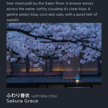
tree-lined path by the Kamo River. A breeze moves
across the water, softly clouding its clear blue. A
gentle smoky blue, cool and calm, with a quiet hint of
warmth.
ふわり春衣
（ふわりはるごろも）
Sakura Grace