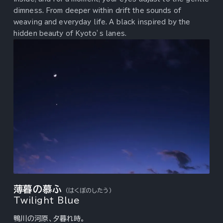
dimness. From deeper within drift the sounds of
weaving and everyday life. A black inspired by the
hidden beauty of Kyoto’s lanes.
薄暮の慕ふ
（はくぼのしたう）
Twilight Blue
鴨川の河原、夕暮れ時。