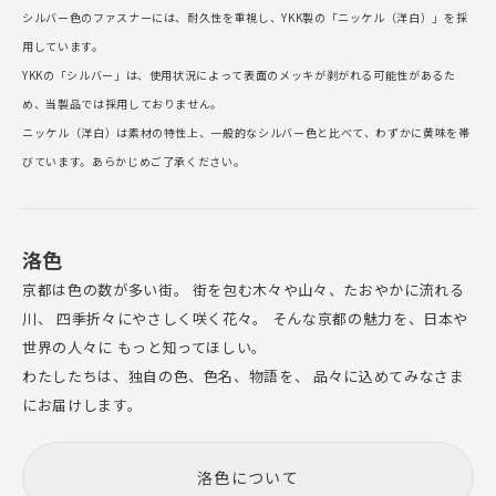
シルバー色のファスナーには、耐久性を重視し、YKK製の「ニッケル（洋白）」を採
用しています。
YKKの「シルバー」は、使用状況によって表面のメッキが剥がれる可能性があるた
め、当製品では採用しておりません。
ニッケル（洋白）は素材の特性上、一般的なシルバー色と比べて、わずかに黄味を帯
びています。あらかじめご了承ください。
洛色
京都は色の数が多い街。 街を包む木々や山々、たおやかに流れる
川、 四季折々にやさしく咲く花々。 そんな京都の魅力を、日本や
世界の人々に もっと知ってほしい。
わたしたちは、独自の色、色名、物語を、 品々に込めてみなさま
にお届けします。
洛色について